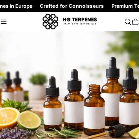
Skip
Europe
Crafted for Connoisseurs
Premium Terpenes at
to
content
C