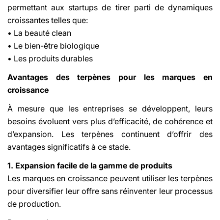
permettant aux startups de tirer parti de dynamiques
croissantes telles que:
• La beauté clean
• Le bien-être biologique
• Les produits durables
Avantages des terpènes pour les marques en
croissance
Share This Article
À mesure que les entreprises se développent, leurs
Copy
besoins évoluent vers plus d’efficacité, de cohérence et
Share
Share
Pin
d’expansion. Les terpènes continuent d’offrir des
on
on
on
avantages significatifs à ce stade.
Facebook
X
Pinterest
1. Expansion facile de la gamme de produits
Les marques en croissance peuvent utiliser les terpènes
pour diversifier leur offre sans réinventer leur processus
de production.