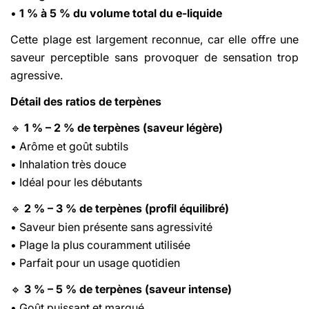
•
1 % à 5 % du volume total du e-liquide
Cette plage est largement reconnue, car elle offre une
saveur perceptible sans provoquer de sensation trop
agressive.
Détail des ratios de terpènes
1 % – 2 % de terpènes (saveur légère)
Share This Article
🔹
• Arôme et goût subtils
Copy
• Inhalation très douce
• Idéal pour les débutants
Share
Share
Pin
on
on
on
2 % – 3 % de terpènes (profil équilibré)
🔹
Facebook
X
Pinterest
• Saveur bien présente sans agressivité
• Plage la plus couramment utilisée
• Parfait pour un usage quotidien
3 % – 5 % de terpènes (saveur intense)
🔹
• Goût puissant et marqué