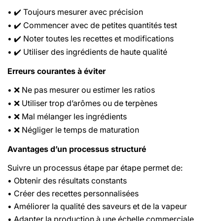
•
Toujours mesurer avec précision
✔️
•
Commencer avec de petites quantités test
✔️
•
Noter toutes les recettes et modifications
✔️
•
Utiliser des ingrédients de haute qualité
✔️
Erreurs courantes à éviter
•
Ne pas mesurer ou estimer les ratios
❌
•
Utiliser trop d
’
ar
ô
mes ou de terp
è
nes
❌
•
Mal m
é
langer les ingr
é
dients
❌
•
N
é
gliger le temps de maturation
❌
Avantages d’un processus structuré
Suivre un processus étape par étape permet de:
• Obtenir des résultats constants
• Créer des recettes personnalisées
• Améliorer la qualité des saveurs et de la vapeur
• Adapter la production à une échelle commerciale