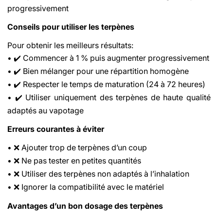
progressivement
Conseils pour utiliser les terpènes
Pour obtenir les meilleurs résultats:
•
Commencer à 1 % puis augmenter progressivement
✔️
•
Bien mélanger pour une répartition homogène
✔️
•
Respecter le temps de maturation (24 à 72 heures)
✔️
•
Utiliser uniquement des terpènes de haute qualité
✔️
adaptés au vapotage
Erreurs courantes à éviter
•
Ajouter trop de terp
è
nes d
’
un coup
❌
•
Ne pas tester en petites quantit
é
s
❌
•
Utiliser des terp
è
nes non adapt
é
s
à
l
’
inhalation
❌
•
Ignorer la compatibilit
é
avec le mat
é
riel
❌
Avantages d’un bon dosage des terpènes