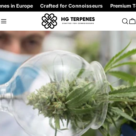
Skip
Europe
Crafted for Connoisseurs
Premium Terpenes at
to
content
C