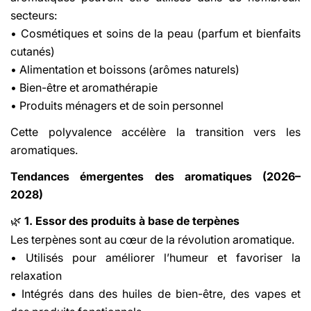
secteurs:
• Cosmétiques et soins de la peau (parfum et bienfaits
cutanés)
• Alimentation et boissons (arômes naturels)
• Bien-être et aromathérapie
• Produits ménagers et de soin personnel
Share This Article
Cette polyvalence accélère la transition vers les
aromatiques.
Copy
Tendances émergentes des aromatiques (2026–
Share
Share
Pin
2028)
on
on
on
Facebook
X
Pinterest
1. Essor des produits à base de terpènes
🌿
Les terpènes sont au cœur de la révolution aromatique.
• Utilisés pour améliorer l’humeur et favoriser la
relaxation
• Intégrés dans des huiles de bien-être, des vapes et