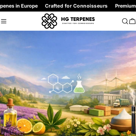
Skip
n Europe
Crafted for Connoisseurs
Premium Terpenes 
to
content
C