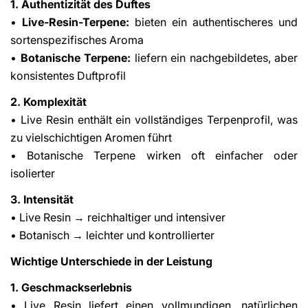
1. Authentizität des Duftes
•
Live-Resin-Terpene:
bieten ein authentischeres und
sortenspezifisches Aroma
•
Botanische Terpene:
liefern ein nachgebildetes, aber
konsistentes Duftprofil
2. Komplexität
• Live Resin enthält ein vollständiges Terpenprofil, was
Share This Article
zu vielschichtigen Aromen führt
Copy
• Botanische Terpene wirken oft einfacher oder
isolierter
Share
Share
Pin
on
on
on
3. Intensität
Facebook
X
Pinterest
• Live Resin → reichhaltiger und intensiver
• Botanisch → leichter und kontrollierter
Wichtige Unterschiede in der Leistung
1. Geschmackserlebnis
• Live Resin liefert einen vollmundigen, natürlichen