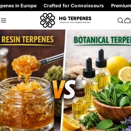
Skip
n Europe
Crafted for Connoisseurs
Premium Terpenes 
to
content
C