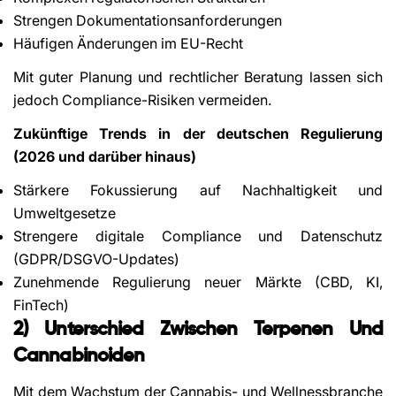
Strengen Dokumentationsanforderungen
Häufigen Änderungen im EU-Recht
Mit guter Planung und rechtlicher Beratung lassen sich
jedoch Compliance-Risiken vermeiden.
Zukünftige Trends in der deutschen Regulierung
(2026 und darüber hinaus)
Share This Article
Stärkere Fokussierung auf Nachhaltigkeit und
Copy
Umweltgesetze
Strengere digitale Compliance und Datenschutz
Share
Share
Pin
on
on
on
(GDPR/DSGVO-Updates)
Facebook
X
Pinterest
Zunehmende Regulierung neuer Märkte (CBD, KI,
FinTech)
2) Unterschied Zwischen Terpenen Und
Cannabinoiden
Mit dem Wachstum der Cannabis- und Wellnessbranche