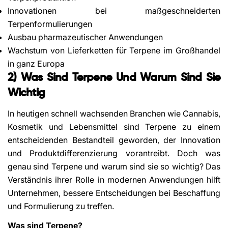
Innovationen bei maßgeschneiderten
Terpenformulierungen
Ausbau pharmazeutischer Anwendungen
Wachstum von Lieferketten für Terpene im Großhandel
in ganz Europa
2) Was Sind Terpene Und Warum Sind Sie
Wichtig
Share This Article
In heutigen schnell wachsenden Branchen wie Cannabis,
Copy
Kosmetik und Lebensmittel sind Terpene zu einem
Share
Share
Pin
entscheidenden Bestandteil geworden, der Innovation
on
on
on
und Produktdifferenzierung vorantreibt. Doch was
Facebook
X
Pinterest
genau sind Terpene und warum sind sie so wichtig? Das
Verständnis ihrer Rolle in modernen Anwendungen hilft
Unternehmen, bessere Entscheidungen bei Beschaffung
und Formulierung zu treffen.
Was sind Terpene?