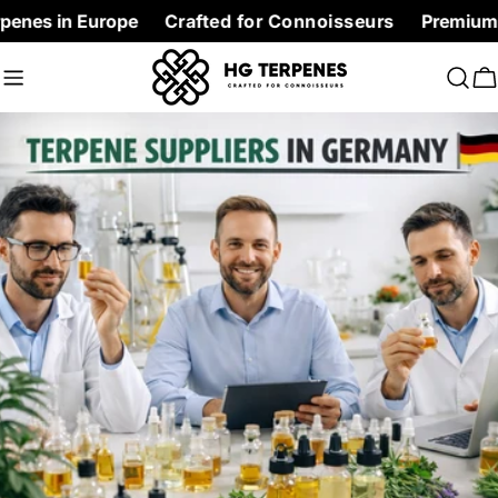
Skip
n Europe
Crafted for Connoisseurs
Premium Terpenes 
to
content
C