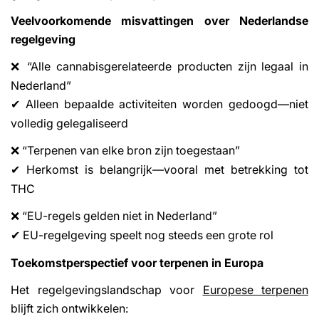
Veelvoorkomende misvattingen over Nederlandse
regelgeving
“Alle cannabisgerelateerde producten zijn legaal in
❌
Nederland”
Alleen bepaalde activiteiten worden gedoogd
—
niet
✔
volledig gelegaliseerd
Share This Article
“Terpenen van elke bron zijn toegestaan”
❌
Copy
Herkomst is belangrijk
—
vooral met betrekking tot
✔
THC
Share
Share
Pin
on
on
on
“EU-regels gelden niet in Nederland”
❌
Facebook
X
Pinterest
EU-regelgeving speelt nog steeds een grote rol
✔
Toekomstperspectief voor terpenen in Europa
Het regelgevingslandschap voor
Europese terpenen
blijft zich ontwikkelen: