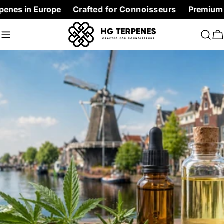
Skip
 Europe
Crafted for Connoisseurs
Premium Terpenes a
to
content
C