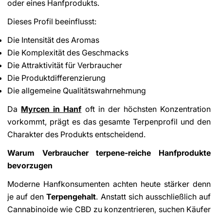
oder eines Hanfprodukts.
Dieses Profil beeinflusst:
Die Intensität des Aromas
Die Komplexität des Geschmacks
Die Attraktivität für Verbraucher
Die Produktdifferenzierung
Die allgemeine Qualitätswahrnehmung
Share This Article
Da
Myrcen in Hanf
oft in der höchsten Konzentration
Copy
vorkommt, prägt es das gesamte Terpenprofil und den
Share
Share
Pin
Charakter des Produkts entscheidend.
on
on
on
Facebook
X
Pinterest
Warum Verbraucher terpene-reiche Hanfprodukte
bevorzugen
Moderne Hanfkonsumenten achten heute stärker denn
je auf den
Terpengehalt
. Anstatt sich ausschließlich auf
Cannabinoide wie CBD zu konzentrieren, suchen Käufer