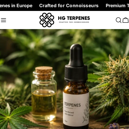
Skip
rope
Crafted for Connoisseurs
Premium Terpenes at 
to
content
C