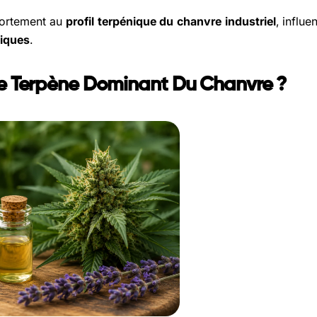
fortement au
profil terpénique du chanvre industriel
, influe
Share
Share
Pin
tiques
.
on
on
on
Facebook
X
Pinterest
Le Terpène Dominant Du Chanvre ?