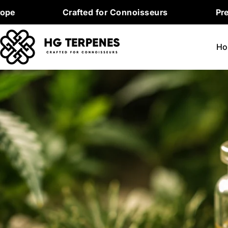
Skip
Crafted for Connoisseurs
Premium Terpen
to
content
Ho