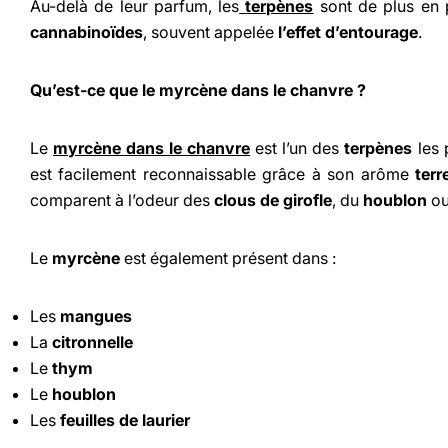
Au-delà de leur parfum, les
terpènes
sont de plus en p
cannabinoïdes
, souvent appelée
l’effet d’entourage
.
Qu’est-ce que le myrcène dans le chanvre ?
Le
myrcène dans le chanvre
est l’un des
terpènes
les 
est facilement reconnaissable grâce à son arôme
terr
comparent à l’odeur des
clous de girofle
, du
houblon
ou
Le
myrcène
est également présent dans :
Les
mangues
La
citronnelle
Le
thym
Le
houblon
Les
feuilles de laurier