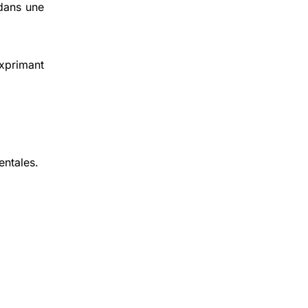
ans une
exprimant
entales.