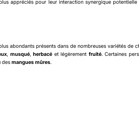
lus appréciés pour leur interaction synergique potentielle
plus abondants présents dans de nombreuses variétés de ch
eux
,
musqué
,
herbacé
et légèrement
fruité
. Certaines per
 des
mangues mûres
.
Share This Article
Copy