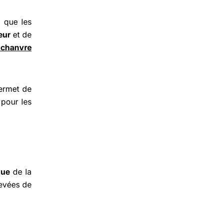
 que les
eur
et de
 chanvre
ermet de
 pour les
que
de la
levées de