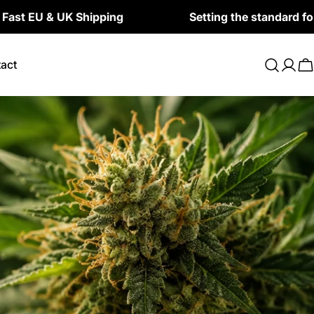
K Shipping
Setting the standard for terpenes i
act
Log
C
in