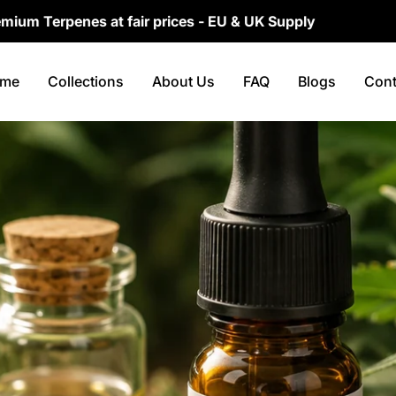
es at fair prices - EU & UK Supply
Fast EU & U
me
Collections
About Us
FAQ
Blogs
Cont