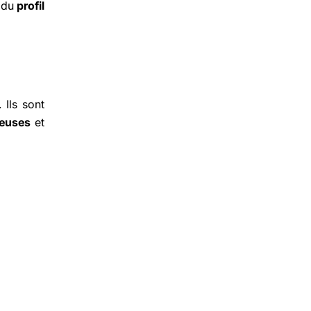
n du
profil
Ils sont
reuses
et