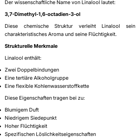
Der wissenschaftliche Name von Linalool lautet:
3,7-Dimethyl-1,6-octadien-3-ol
Diese chemische Struktur verleiht Linalool sein
charakteristisches Aroma und seine Flüchtigkeit.
Strukturelle Merkmale
Linalool enthält:
Share This Article
Zwei Doppelbindungen
Copy
Eine tertiäre Alkoholgruppe
Share
Share
Pin
Eine flexible Kohlenwasserstoffkette
on
on
on
Facebook
X
Pinterest
Diese Eigenschaften tragen bei zu:
Blumigem Duft
Niedrigem Siedepunkt
Hoher Flüchtigkeit
Spezifischen Löslichkeitseigenschaften