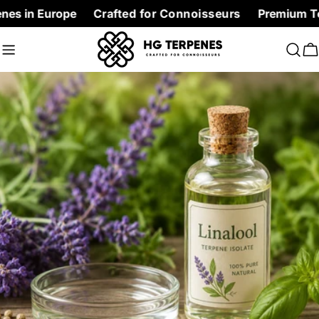
Skip
urope
Crafted for Connoisseurs
Premium Terpenes at 
to
content
C