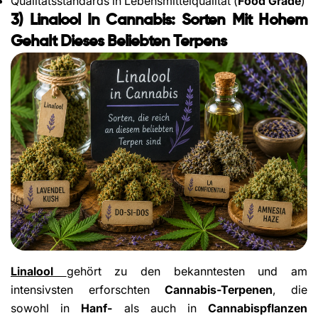
Qualitätsstandards in Lebensmittelqualität (
Food Grade
)
3) Linalool In Cannabis: Sorten Mit Hohem
Gehalt Dieses Beliebten Terpens
Linalool
gehört zu den bekanntesten und am
intensivsten erforschten
Cannabis-Terpenen
, die
sowohl in
Hanf-
als auch in
Cannabispflanzen