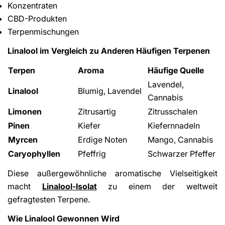
Konzentraten
CBD-Produkten
Terpenmischungen
Linalool im Vergleich zu Anderen Häufigen Terpenen
Terpen
Aroma
Häufige Quelle
Lavendel,
Linalool
Blumig, Lavendel
Cannabis
Limonen
Zitrusartig
Zitrusschalen
Pinen
Kiefer
Kiefernnadeln
Myrcen
Erdige Noten
Mango, Cannabis
Caryophyllen
Pfeffrig
Schwarzer Pfeffer
Diese außergewöhnliche aromatische Vielseitigkeit
macht
Linalool-Isolat
zu einem der weltweit
gefragtesten Terpene.
Wie Linalool Gewonnen Wird