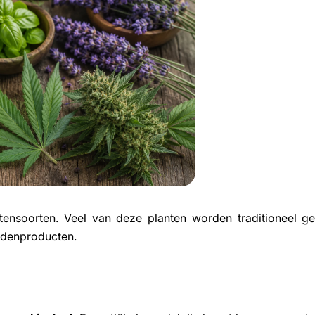
Share
Share
Pin
on
on
on
Facebook
X
Pinterest
nsoorten. Veel van deze planten worden traditioneel geb
idenproducten.