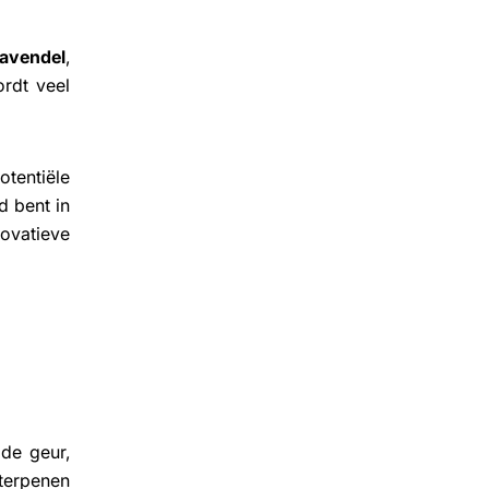
lavendel
,
ordt veel
tentiële
d bent in
vatieve
de geur,
terpenen