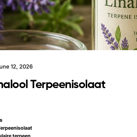
une 12, 2026
nalool Terpeenisolaat
is
erpeenisolaat
ulaire terpeen