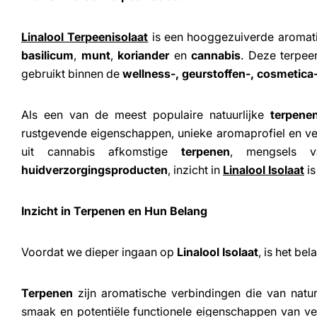
Linalool Terpeenisolaat
is een hooggezuiverde aromati
basilicum
,
munt
,
koriander
en
cannabis
. Deze terpee
gebruikt binnen de
wellness-, geurstoffen-, cosmetica
Als een van de meest populaire natuurlijke
terpene
rustgevende eigenschappen, unieke aromaprofiel en vee
uit cannabis afkomstige
terpenen
, mengsels
huidverzorgingsproducten
, inzicht in
Linalool Isolaat
is
Inzicht in Terpenen en Hun Belang
Voordat we dieper ingaan op
Linalool Isolaat
, is het be
Terpenen
zijn aromatische verbindingen die van natu
smaak en potentiële functionele eigenschappen van ve