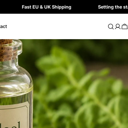
Fast EU & UK Shipping
Setting the standard for
act
Log
C
in