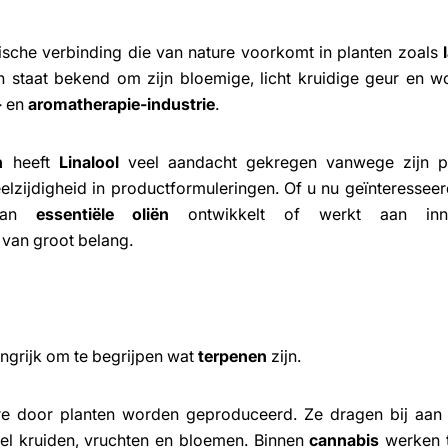
sche verbinding die van nature voorkomt in planten zoals
n staat bekend om zijn bloemige, licht kruidige geur en w
-
en
aromatherapie-industrie
.
n
heeft
Linalool
veel aandacht gekregen vanwege zijn po
lzijdigheid in productformuleringen. Of u nu geïnteresseer
 van
essentiële oliën
ontwikkelt of werkt aan inno
 van groot belang.
langrijk om te begrijpen wat
terpenen
zijn.
re door planten worden geproduceerd. Ze dragen bij aan 
el kruiden, vruchten en bloemen. Binnen
cannabis
werken 