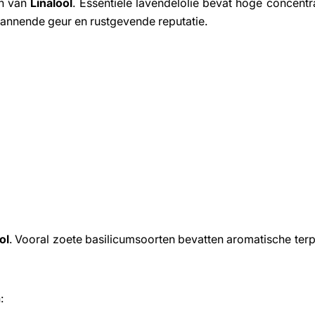
on van
Linalool
. Essentiële lavendelolie bevat hoge concentr
pannende geur en rustgevende reputatie.
ol
. Vooral zoete basilicumsoorten bevatten aromatische ter
: