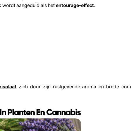
 wordt aangeduid als het
entourage-effect
.
nisolaat
zich door zijn rustgevende aroma en brede com
l In Planten En Cannabis
Share This Article
Copy