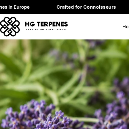
Skip
ope
Crafted for Connoisseurs
Prem
to
content
Ho