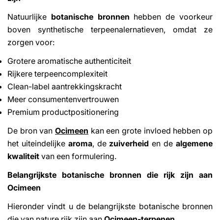
Natuurlijke
botanische bronnen
hebben de voorkeur
boven synthetische terpeenalernatieven, omdat ze
zorgen voor:
Grotere aromatische authenticiteit
Rijkere terpeencomplexiteit
Clean-label aantrekkingskracht
Meer consumentenvertrouwen
Premium productpositionering
De bron van
Ocimeen
kan een grote invloed hebben op
het uiteindelijke
aroma
, de
zuiverheid
en de
algemene
kwaliteit
van een formulering.
Belangrijkste botanische bronnen die rijk zijn aan
Ocimeen
Hieronder vindt u de belangrijkste botanische bronnen
die van nature rijk zijn aan
Ocimeen-terpenen
.