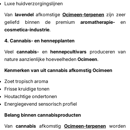
Luxe huidverzorgingslijnen
Van
lavendel
afkomstige
Ocimeen-terpenen
zijn zeer
geliefd binnen de premium
aromatherapie-
en
cosmetica-industrie
.
4. Cannabis- en hennepplanten
Veel
cannabis-
en
hennepcultivars
produceren van
nature aanzienlijke hoeveelheden
Ocimeen
.
Kenmerken van uit cannabis afkomstig Ocimeen
Zoet tropisch aroma
Frisse kruidige tonen
Houtachtige ondertonen
Energiegevend sensorisch profiel
Belang binnen cannabisproducten
Van
cannabis
afkomstig
Ocimeen-terpenen
worden