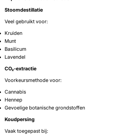
Stoomdestillatie
Veel gebruikt voor:
Kruiden
Munt
Basilicum
Lavendel
Share This Article
CO₂-extractie
Copy
Voorkeursmethode voor:
Share
Share
Pin
on
on
on
Cannabis
Facebook
X
Pinterest
Hennep
Gevoelige botanische grondstoffen
Koudpersing
Vaak toegepast bij: