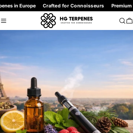
Skip
n Europe
Crafted for Connoisseurs
Premium Terpenes 
to
content
C