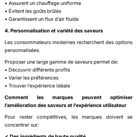
• Assurent un chauffage uniforme
• Évitent les goûts brûlés
• Garantissent un flux d’air fluide
4. Personnalisation et variété des saveurs
Les consommateurs modernes recherchent des options
personnalisées.
Share This Article
Proposer une large gamme de saveurs permet de:
Copy
• Découvrir différents profils
• Varier les préférences
Share
Share
Pin
• Trouver l’expérience idéale
on
on
on
Facebook
X
Pinterest
Comment les marques peuvent optimiser
l’amélioration des saveurs et l’expérience utilisateur
Pour rester compétitives, les marques doivent se
concentrer sur:
Des ingrédients de haute qualité
✔