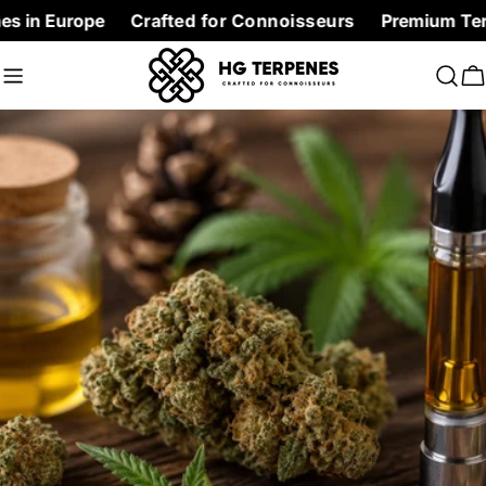
Skip
pe
Crafted for Connoisseurs
Premium Terpenes at fa
to
content
C