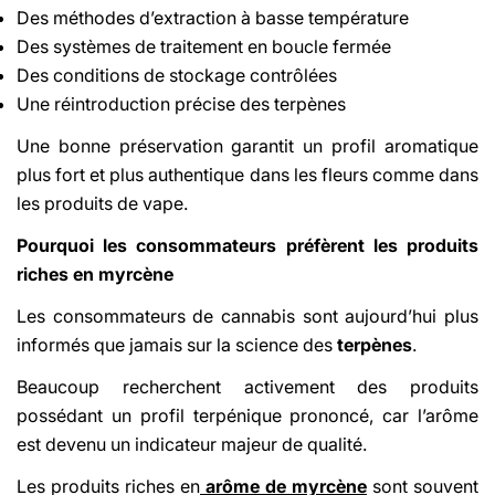
Des méthodes d’extraction à basse température
Des systèmes de traitement en boucle fermée
Des conditions de stockage contrôlées
Une réintroduction précise des terpènes
Une bonne préservation garantit un profil aromatique
plus fort et plus authentique dans les fleurs comme dans
les produits de vape.
Share This Article
Pourquoi les consommateurs préfèrent les produits
Copy
riches en myrcène
Share
Share
Pin
Les consommateurs de cannabis sont aujourd’hui plus
on
on
on
Facebook
X
Pinterest
informés que jamais sur la science des
terpènes
.
Beaucoup recherchent activement des produits
possédant un profil terpénique prononcé, car l’arôme
est devenu un indicateur majeur de qualité.
Les produits riches en
arôme de myrcène
sont souvent