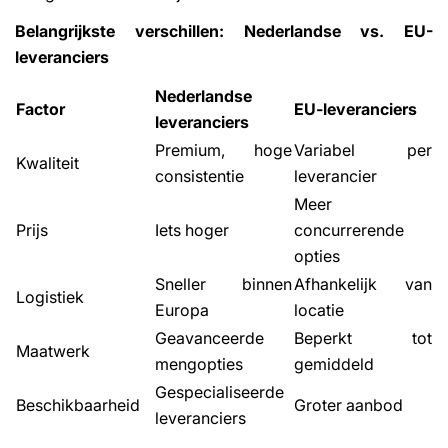
Belangrijkste verschillen: Nederlandse vs. EU-
leveranciers
Nederlandse
Factor
EU-leveranciers
leveranciers
Premium, hoge
Variabel per
Kwaliteit
consistentie
leverancier
Meer
Prijs
Iets hoger
concurrerende
opties
Sneller binnen
Afhankelijk van
Logistiek
Europa
locatie
Geavanceerde
Beperkt tot
Maatwerk
mengopties
gemiddeld
Gespecialiseerde
Beschikbaarheid
Groter aanbod
leveranciers