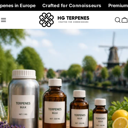
Skip
n Europe
Crafted for Connoisseurs
Premium Terpenes 
to
content
C