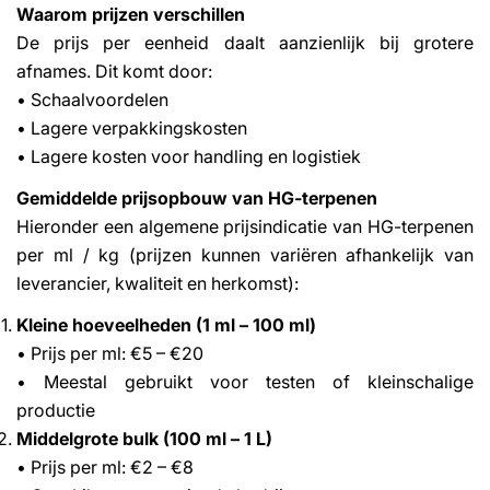
Waarom prijzen verschillen
De prijs per eenheid daalt aanzienlijk bij grotere
afnames. Dit komt door:
• Schaalvoordelen
• Lagere verpakkingskosten
• Lagere kosten voor handling en logistiek
Gemiddelde prijsopbouw van HG-terpenen
Share This Article
Hieronder een algemene prijsindicatie van HG-terpenen
Copy
per ml / kg (prijzen kunnen variëren afhankelijk van
leverancier, kwaliteit en herkomst):
Share
Share
Pin
on
on
on
Kleine hoeveelheden (1 ml – 100 ml)
Facebook
X
Pinterest
• Prijs per ml: €5 – €20
• Meestal gebruikt voor testen of kleinschalige
productie
Middelgrote bulk (100 ml – 1 L)
• Prijs per ml: €2 – €8