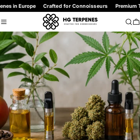
Skip
urope
Crafted for Connoisseurs
Premium Terpenes at 
to
content
C