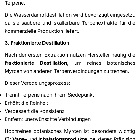
Terpene.
Die Wasserdampfdestillation wird bevorzugt eingesetzt,
da sie saubere und skalierbare Terpenextrakte für die
kommerzielle Produktion liefert.
3. Fraktionierte Destillation
Nach der ersten Extraktion nutzen Hersteller häufig die
Share This Article
fraktionierte Destillation
, um reines botanisches
Copy
Myrcen von anderen Terpenverbindungen zu trennen.
Dieser Veredelungsprozess:
Share
Share
Pin
on
on
on
Trennt Terpene nach ihrem Siedepunkt
Facebook
X
Pinterest
Erhöht die Reinheit
Verbessert die Konsistenz
Entfernt unerwünschte Verbindungen
Hochreines botanisches Myrcen ist besonders wichtig
für
Vape-
und
Inhalationsprodukte
, bei denen Präzision