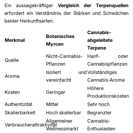
Ein aussagekräftiger
Vergleich der Terpenquellen
erfordert ein Verständnis der Stärken und Schwächen
beider Herkunftsarten.
Cannabis-
Botanisches
Merkmal
abgeleitete
Myrcen
Terpene
Nicht-Cannabis-
Hanf- oder
Quelle
Pflanzen
Cannabispflanzen
Isoliert und
Vollständiges
Aroma
vereinfacht
Cannabis-Aroma
Höhere
Kosten
Geringer
Produktionskosten
Authentizität
Mittel
Sehr hoch
Skalierbarkeit
Hoch skalierbar
Begrenzter
Allgemeiner
Cannabis-
Verbraucherattraktivität
Wellnessmarkt
Enthusiasten